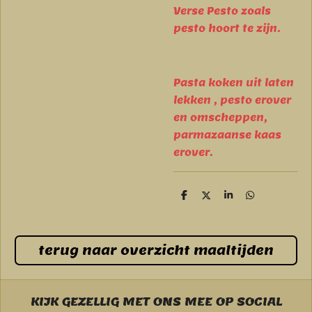
Verse Pesto zoals
pesto hoort te zijn.
Pasta koken uit laten
lekken , pesto erover
en omscheppen,
parmazaanse kaas
erover.
D
D
S
D
e
e
h
e
l
e
a
l
e
l
r
e
n
e
n
terug naar overzicht maaltijden
KIJK GEZELLIG MET ONS MEE OP SOCIAL