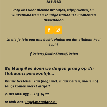
MEDIA
Volg ons voor nieuwe broodjes, wijnproeverijen,
winkelvondsten en zonnige Italiaanse momenten
tussendoor:
F
I
a
n
c
s
En als je iets van ons deelt, vinden we dat stiekem heel
e
t
leuk!
b
a
o
g
Delen
Deel
Share
Delen
o
r
k
a
m
Bij MangiApe doen we dingen graag op z’n
Italiaans: persoonlijk...
Online bestellen kan (nog) niet, maar bellen, mailen of
langskomen werkt altijd!!
☎️ Bel ons:
033 – 285 74 22
📧 Mail ons:
info@mangiape.nl