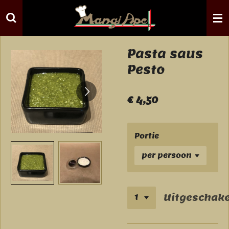
Ga
direct
naar
de
Pasta saus
hoofdinhoud
Pesto
€ 4,50
Portie
Uitgeschake