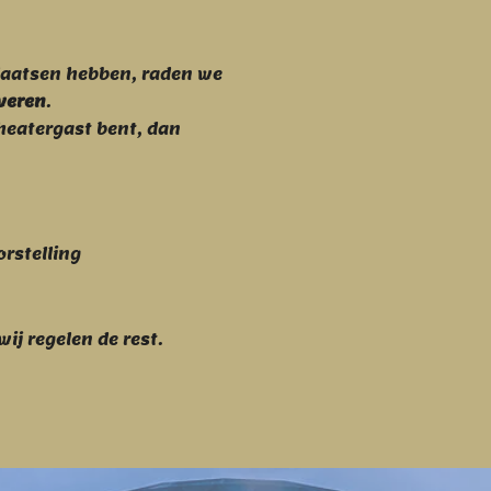
laatsen hebben, raden we
rveren
.
theatergast bent, dan
orstelling
wij regelen de rest.