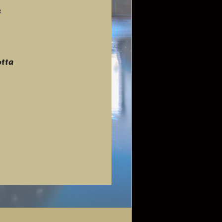
s
otta