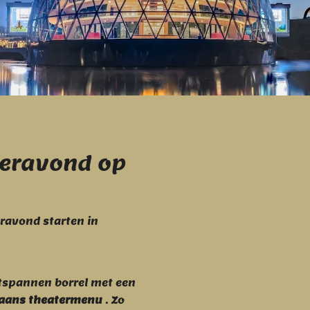
teravond op
eravond starten in
ntspannen borrel met een
iaans
theatermenu
. Zo