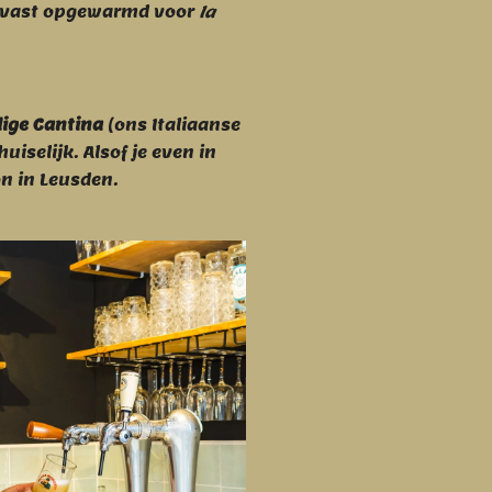
alvast opgewarmd voor
la
lige Cantina
(ons Italiaanse
uiselijk. Alsof je even in
n in Leusden.