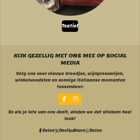
Textiel
KIJK GEZELLIG MET ONS MEE OP SOCIAL
MEDIA
Volg ons voor nieuwe broodjes, wijnproeverijen,
winkelvondsten en zonnige Italiaanse momenten
tussendoor:
F
I
a
n
c
s
En als je iets van ons deelt, vinden we dat stiekem heel
e
t
leuk!
b
a
o
g
Delen
Deel
Share
Delen
o
r
k
a