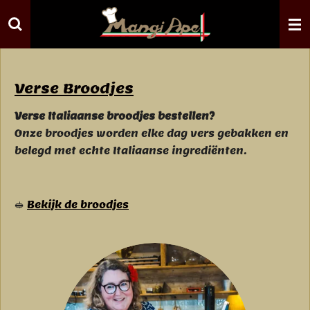
Ga
direct
naar
de
hoofdinhoud
Verse Broodjes
Verse Italiaanse broodjes bestellen?
Onze broodjes worden elke dag vers gebakken en
belegd met echte Italiaanse ingrediënten.
🥪
Bekijk de broodjes