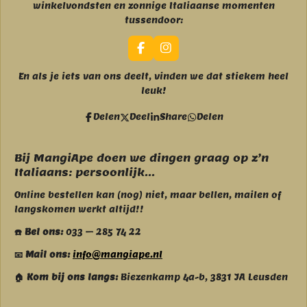
winkelvondsten en zonnige Italiaanse momenten
tussendoor:
F
I
a
n
c
s
En als je iets van ons deelt, vinden we dat stiekem heel
e
t
leuk!
b
a
o
g
Delen
Deel
Share
Delen
o
r
k
a
m
Bij MangiApe doen we dingen graag op z’n
Italiaans: persoonlijk...
Online bestellen kan (nog) niet, maar bellen, mailen of
langskomen werkt altijd!!
☎️ Bel ons:
033 – 285 74 22
📧 Mail ons:
info@mangiape.nl
🏠 Kom bij ons langs:
Biezenkamp 4a-b, 3831 JA Leusden