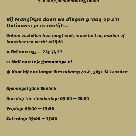
Delen
Deel
Share
Delen
o
r
k
a
m
Bij MangiApe doen we dingen graag op z’n
Italiaans: persoonlijk...
Online bestellen kan (nog) niet, maar bellen, mailen of
langskomen werkt altijd!!
☎️ Bel ons:
033 – 285 74 22
📧 Mail ons:
info@mangiape.nl
🏠 Kom bij ons langs:
Biezenkamp 4a-b, 3831 JA Leusden
Openingstijden Winkel:
Dinsdag t/m donderdag:
09:00 – 18:00
Vrijdag:
09:00 – 19:00
Zaterdag:
09:00 – 17:00