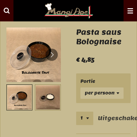
Ga
direct
naar
de
Pasta saus
hoofdinhoud
Bolognaise
€ 4,85
Portie
Uitgeschake