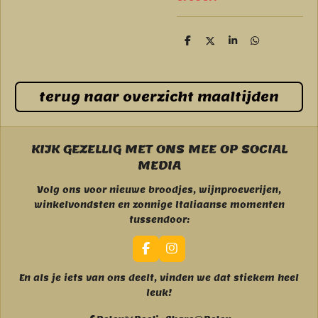
D
D
S
D
e
e
h
e
l
e
a
l
e
l
r
e
n
e
n
terug naar overzicht maaltijden
KIJK GEZELLIG MET ONS MEE OP SOCIAL
MEDIA
Volg ons voor nieuwe broodjes, wijnproeverijen,
winkelvondsten en zonnige Italiaanse momenten
tussendoor:
F
I
a
n
c
s
En als je iets van ons deelt, vinden we dat stiekem heel
e
t
leuk!
b
a
o
g