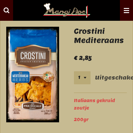
Ga
direct
naar
de
Crostini
hoofdinhoud
Mediteraans
€ 2,85
Uitgeschake
Italiaans gekruid
zoutje
200gr