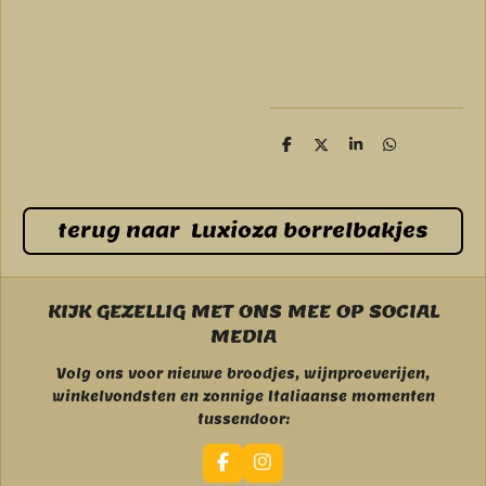
D
D
S
D
e
e
h
e
l
e
a
l
e
l
r
e
n
e
n
terug naar Luxioza borrelbakjes
KIJK GEZELLIG MET ONS MEE OP SOCIAL
MEDIA
Volg ons voor nieuwe broodjes, wijnproeverijen,
winkelvondsten en zonnige Italiaanse momenten
tussendoor:
F
I