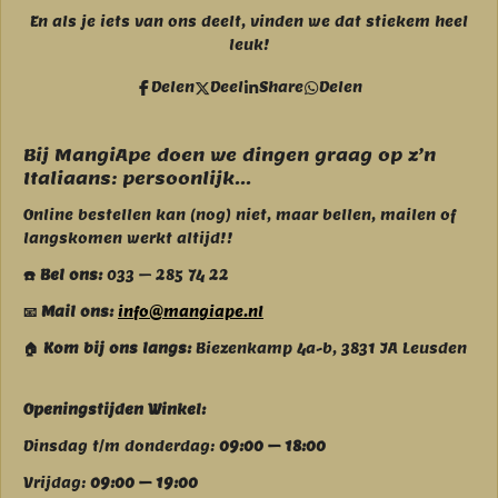
a
n
c
s
En als je iets van ons deelt, vinden we dat stiekem heel
e
t
leuk!
b
a
o
g
Delen
Deel
Share
Delen
o
r
k
a
m
Bij MangiApe doen we dingen graag op z’n
Italiaans: persoonlijk...
Online bestellen kan (nog) niet, maar bellen, mailen of
langskomen werkt altijd!!
☎️ Bel ons:
033 – 285 74 22
📧 Mail ons:
info@mangiape.nl
🏠 Kom bij ons langs:
Biezenkamp 4a-b, 3831 JA Leusden
Openingstijden Winkel:
Dinsdag t/m donderdag:
09:00 – 18:00
Vrijdag:
09:00 – 19:00