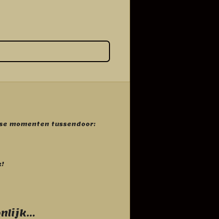
anse momenten tussendoor:
k!
lijk...