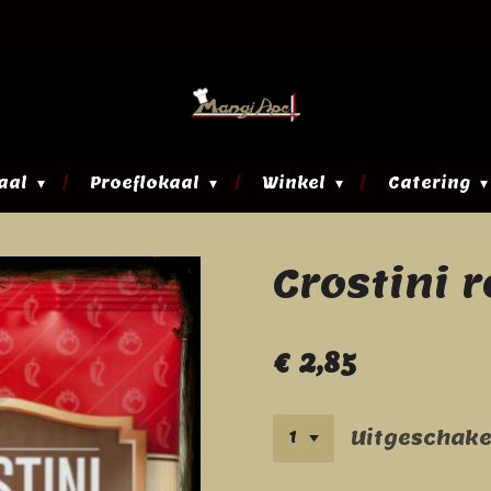
aal
Proeflokaal
Winkel
Catering
Crostini 
€ 2,85
Uitgeschake