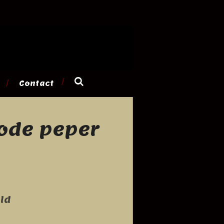
Contact
rode peper
ld