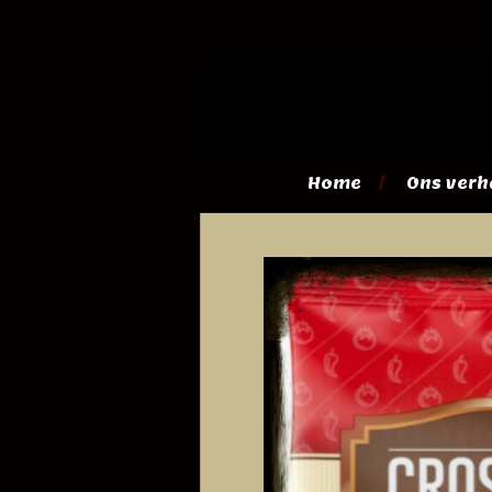
Ga
direct
naar
de
hoofdinhoud
Home
Ons verh