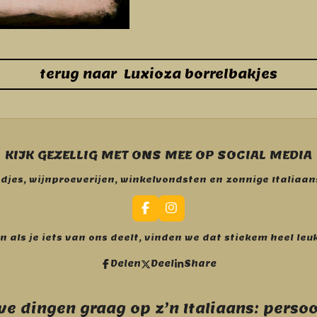
terug naar Luxioza borrelbakjes
KIJK GEZELLIG MET ONS MEE OP SOCIAL MEDIA
odjes, wijnproeverijen, winkelvondsten en zonnige Italia
F
I
a
n
c
s
n als je iets van ons deelt, vinden we dat stiekem heel leu
e
t
b
a
Delen
Deel
Share
o
g
o
r
k
a
m
e dingen graag op z’n Italiaans: persoon