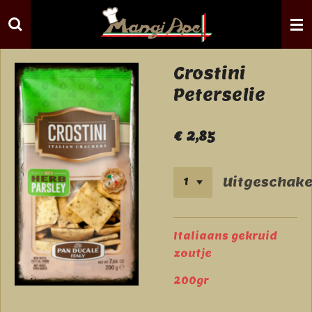
Ga
direct
naar
de
Crostini
hoofdinhoud
Peterselie
€ 2,85
Uitgeschake
Italiaans gekruid
zoutje
200gr