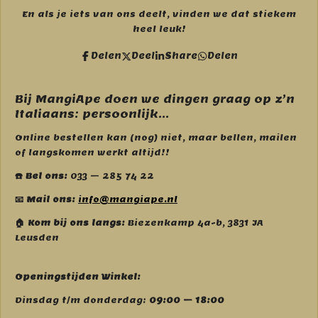
a
n
c
s
En als je iets van ons deelt, vinden we dat stiekem
e
t
heel leuk!
b
a
o
g
Delen
Deel
Share
Delen
o
r
k
a
m
Bij MangiApe doen we dingen graag op z’n
Italiaans: persoonlijk...
Online bestellen kan (nog) niet, maar bellen, mailen
of langskomen werkt altijd!!
☎️ Bel ons:
033 – 285 74 22
📧 Mail ons:
info@mangiape.nl
🏠 Kom bij ons langs:
Biezenkamp 4a-b, 3831 JA
Leusden
Openingstijden Winkel:
Dinsdag t/m donderdag:
09:00 – 18:00