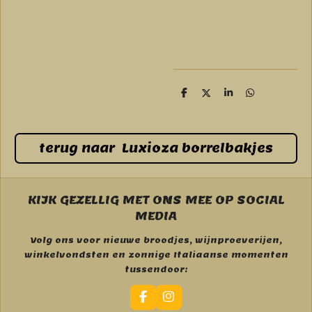
D
D
S
D
e
e
h
e
l
e
a
l
e
l
r
e
n
e
n
terug naar Luxioza borrelbakjes
KIJK GEZELLIG MET ONS MEE OP SOCIAL
MEDIA
Volg ons voor nieuwe broodjes, wijnproeverijen,
winkelvondsten en zonnige Italiaanse momenten
tussendoor:
F
I