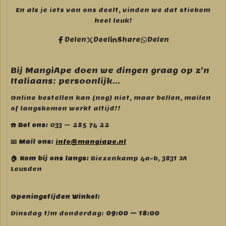
a
n
c
s
En als je iets van ons deelt, vinden we dat stiekem
e
t
heel leuk!
b
a
o
g
Delen
Deel
Share
Delen
o
r
k
a
m
Bij MangiApe doen we dingen graag op z’n
Italiaans: persoonlijk...
Online bestellen kan (nog) niet, maar bellen, mailen
of langskomen werkt altijd!!
☎️ Bel ons:
033 – 285 74 22
📧 Mail ons:
info@mangiape.nl
🏠 Kom bij ons langs:
Biezenkamp 4a-b, 3831 JA
Leusden
Openingstijden Winkel:
Dinsdag t/m donderdag:
09:00 – 18:00