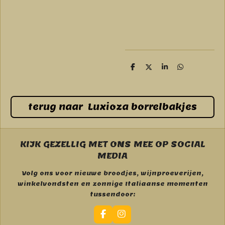
D
D
S
D
e
e
h
e
l
e
a
l
e
l
r
e
n
e
n
terug naar Luxioza borrelbakjes
KIJK GEZELLIG MET ONS MEE OP SOCIAL
MEDIA
Volg ons voor nieuwe broodjes, wijnproeverijen,
winkelvondsten en zonnige Italiaanse momenten
tussendoor:
F
I