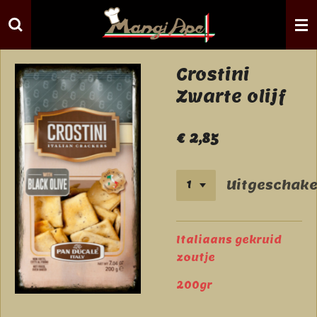
Ga
direct
naar
de
Crostini
hoofdinhoud
Zwarte olijf
€ 2,85
Uitgeschake
Italiaans gekruid
zoutje
200gr