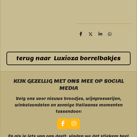
D
D
S
D
e
e
h
e
l
e
a
l
e
l
r
e
n
e
n
terug naar Luxioza borrelbakjes
KIJK GEZELLIG MET ONS MEE OP SOCIAL
MEDIA
Volg ons voor nieuwe broodjes, wijnproeverijen,
winkelvondsten en zonnige Italiaanse momenten
tussendoor:
F
I
a
n
c
s
En als je iets van ons deelt, vinden we dat stiekem heel