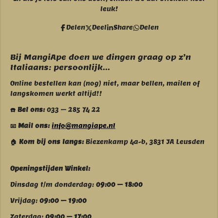
e
t
leuk!
b
a
o
g
Delen
Deel
Share
Delen
o
r
k
a
m
Bij MangiApe doen we dingen graag op z’n
Italiaans: persoonlijk...
Online bestellen kan (nog) niet, maar bellen, mailen of
langskomen werkt altijd!!
☎️ Bel ons:
033 – 285 74 22
📧 Mail ons:
info@mangiape.nl
🏠 Kom bij ons langs:
Biezenkamp 4a-b, 3831 JA Leusden
Openingstijden Winkel:
Dinsdag t/m donderdag:
09:00 – 18:00
Vrijdag:
09:00 – 19:00
Zaterdag:
09:00 – 17:00