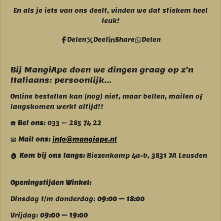
a
n
c
s
En als je iets van ons deelt, vinden we dat stiekem heel
e
t
leuk!
b
a
o
g
Delen
Deel
Share
Delen
o
r
k
a
m
Bij MangiApe doen we dingen graag op z’n
Italiaans: persoonlijk...
Online bestellen kan (nog) niet, maar bellen, mailen of
langskomen werkt altijd!!
☎️ Bel ons:
033 – 285 74 22
📧 Mail ons:
info@mangiape.nl
🏠 Kom bij ons langs:
Biezenkamp 4a-b, 3831 JA Leusden
Openingstijden Winkel:
Dinsdag t/m donderdag:
09:00 – 18:00
Vrijdag:
09:00 – 19:00