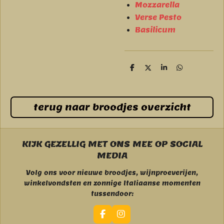
Mozzarella
Verse Pesto
Basilicum
D
D
S
D
e
e
h
e
l
e
a
l
e
l
r
e
n
e
n
terug naar broodjes overzicht
KIJK GEZELLIG MET ONS MEE OP SOCIAL
MEDIA
Volg ons voor nieuwe broodjes, wijnproeverijen,
winkelvondsten en zonnige Italiaanse momenten
tussendoor:
F
I