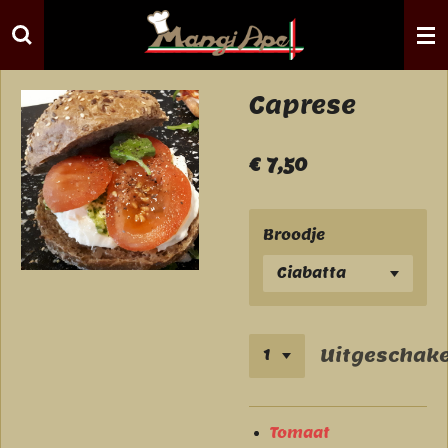
Ga
direct
naar
de
Caprese
hoofdinhoud
€ 7,50
Broodje
Uitgeschake
Tomaat