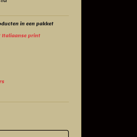
ld
roducten in een pakket
Italiaanse print
rs