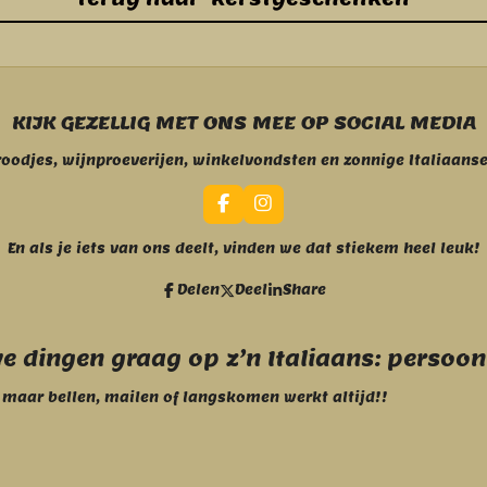
KIJK GEZELLIG MET ONS MEE OP SOCIAL MEDIA
roodjes, wijnproeverijen, winkelvondsten en zonnige Italiaan
F
I
a
n
c
s
En als je iets van ons deelt, vinden we dat stiekem heel leuk!
e
t
b
a
Delen
Deel
Share
o
g
o
r
k
a
m
 dingen graag op z’n Italiaans: persoonli
, maar bellen, mailen of langskomen werkt altijd!!