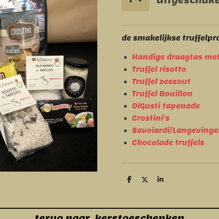
Uitgeschake
de smakelijkse truffelp
Handige draagtas met 
Truffel risotto
Truffel zeezout
Truffel Bouillon
DiGusti tapenade
Crostini's
Savoiardi/Langevinge
Chocolade truffels
D
D
S
e
e
h
l
e
a
e
l
r
n
e
terug naar kerstgeschenken