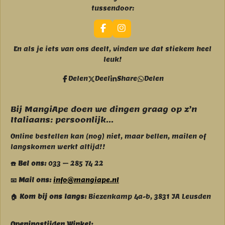
tussendoor:
F
I
a
n
c
s
En als je iets van ons deelt, vinden we dat stiekem heel
e
t
leuk!
b
a
o
g
Delen
Deel
Share
Delen
o
r
k
a
m
Bij MangiApe doen we dingen graag op z’n
Italiaans: persoonlijk...
Online bestellen kan (nog) niet, maar bellen, mailen of
langskomen werkt altijd!!
☎️ Bel ons:
033 – 285 74 22
📧 Mail ons:
info@mangiape.nl
🏠 Kom bij ons langs:
Biezenkamp 4a-b, 3831 JA Leusden
Openingstijden Winkel: