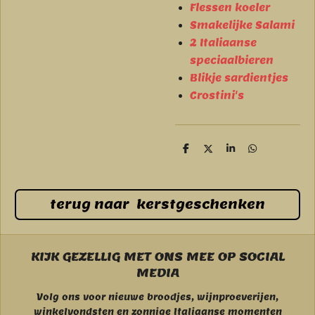
Flessen koeler
Smakelijke Salami
2 Italiaanse
speciaalbieren
Blikje sardientjes
Crostini's
D
D
S
D
e
e
h
e
l
e
a
l
e
l
r
e
n
e
n
terug naar kerstgeschenken
KIJK GEZELLIG MET ONS MEE OP SOCIAL
MEDIA
Volg ons voor nieuwe broodjes, wijnproeverijen,
winkelvondsten en zonnige Italiaanse momenten