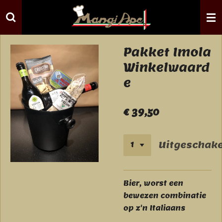
Ga
direct
naar
de
Pakket Imola
hoofdinhoud
Winkelwaard
e
€ 39,50
Uitgeschake
Bier, worst een
bewezen combinatie
op z'n Italiaans