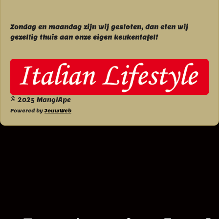
Zondag en maandag zijn wij g
esloten, dan eten wij
gezellig thuis aan onze eigen keukentafel!
© 2025 MangiApe
Powered by
JouwWeb