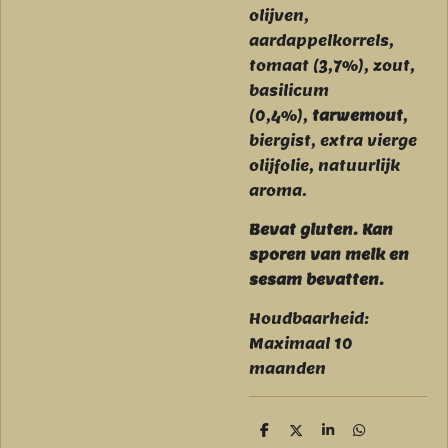
olijven,
aardappelkorrels,
tomaat (3,7%), zout,
basilicum
(0,4%),
tarwemout
,
biergist, extra vierge
olijfolie, natuurlijk
aroma.
Bevat gluten. Kan
sporen van melk en
sesam bevatten.
Houdbaarheid:
Maximaal 10
maanden
D
D
S
D