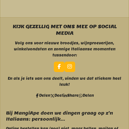
e
e
h
e
l
e
a
l
e
l
r
e
n
e
n
KIJK GEZELLIG MET ONS MEE OP SOCIAL
MEDIA
Volg ons voor nieuwe broodjes, wijnproeverijen,
winkelvondsten en zonnige Italiaanse momenten
tussendoor:
F
I
a
n
c
s
En als je iets van ons deelt, vinden we dat stiekem heel
e
t
leuk!
b
a
o
g
Delen
Deel
Share
Delen
o
r
k
a
m
Bij MangiApe doen we dingen graag op z’n
Italiaans: persoonlijk...
Online bestellen kan (nog) niet, maar bellen, mailen of