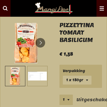
Ga
direct
naar
de
PIZZETTINA
hoofdinhoud
TOMAAT
BASILICUM
€ 1,58
Verpakking
Uitgeschake