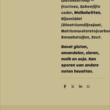
Glucosestroop –
fructose, Gekonfijte
ceder,
Melkeiwitten
,
Rijsmiddel
(Dinatriumdifosfaat,
Natriumwaterstofcarbon
Smaakstoffen, Zout.
Bevat gluten,
amandelen, eieren,
melk en soja. Kan
sporen van andere
noten bevatten.
D
D
S
D
e
e
h
e
l
e
a
l
e
l
r
e
n
e
n