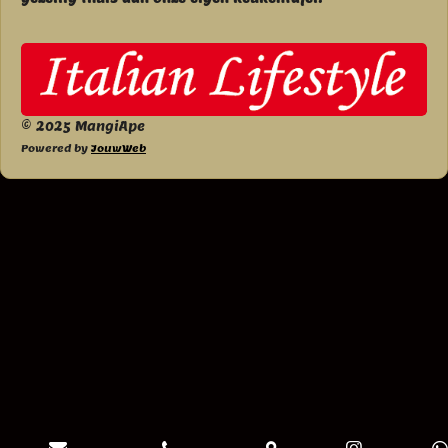
© 2025 MangiApe
Powered by
JouwWeb