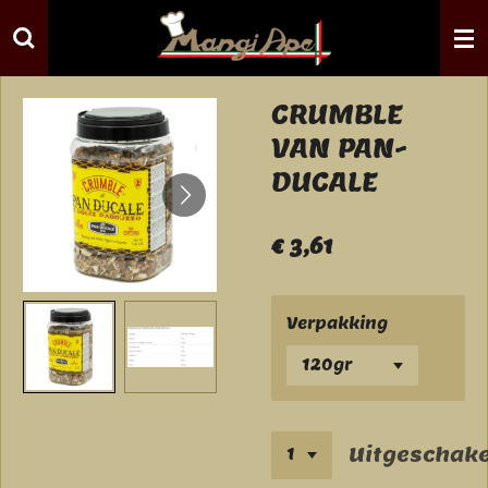
Ga
direct
naar
de
CRUMBLE
hoofdinhoud
VAN PAN-
DUCALE
€ 3,61
Verpakking
Uitgeschake