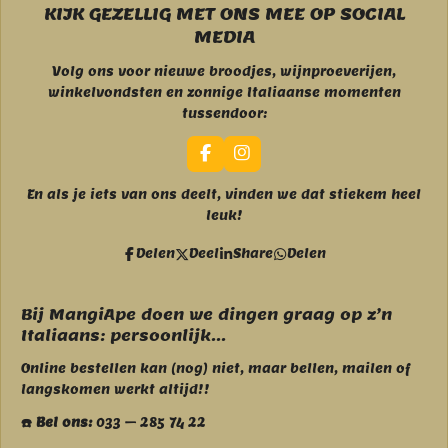
KIJK GEZELLIG MET ONS MEE OP SOCIAL
MEDIA
Volg ons voor nieuwe broodjes, wijnproeverijen,
winkelvondsten en zonnige Italiaanse momenten
tussendoor:
F
I
a
n
c
s
En als je iets van ons deelt, vinden we dat stiekem heel
e
t
leuk!
b
a
o
g
Delen
Deel
Share
Delen
o
r
k
a
m
Bij MangiApe doen we dingen graag op z’n
Italiaans: persoonlijk...
Online bestellen kan (nog) niet, maar bellen, mailen of
langskomen werkt altijd!!
☎️ Bel ons:
033 – 285 74 22