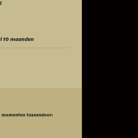
l
l 10 maanden
se momenten tussendoor: