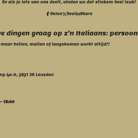
c
s
En als je iets van ons deelt, vinden we dat stiekem heel leuk!
e
t
b
a
Delen
Deel
Share
o
g
o
r
k
a
m
 dingen graag op z’n Italiaans: persoonli
, maar bellen, mailen of langskomen werkt altijd!!
p 4a-b, 3831 JA Leusden
– 18:00