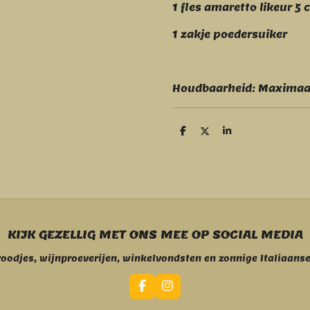
1 fles amaretto likeur 5 c
1 zakje poedersuiker
Houdbaarheid: Maximaa
D
D
S
e
e
h
l
e
a
e
l
r
n
e
KIJK GEZELLIG MET ONS MEE OP SOCIAL MEDIA
roodjes, wijnproeverijen, winkelvondsten en zonnige Italiaan
F
I
a
n