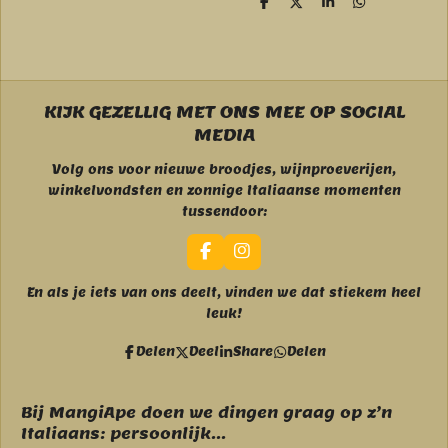
D
D
S
D
e
e
h
e
l
e
a
l
e
l
r
e
n
e
n
KIJK GEZELLIG MET ONS MEE OP SOCIAL
MEDIA
Volg ons voor nieuwe broodjes, wijnproeverijen,
winkelvondsten en zonnige Italiaanse momenten
tussendoor:
F
I
a
n
c
s
En als je iets van ons deelt, vinden we dat stiekem heel
e
t
leuk!
b
a
o
g
Delen
Deel
Share
Delen
o
r
k
a
m
Bij MangiApe doen we dingen graag op z’n
Italiaans: persoonlijk...