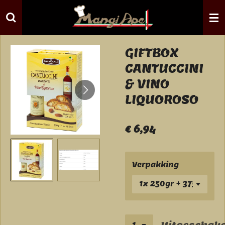
Ga
direct
naar
de
GIFTBOX
hoofdinhoud
CANTUCCINI
& VINO
LIQUOROSO
€ 6,94
Verpakking