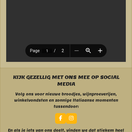
KIJK GEZELLIG MET ONS MEE OP SOCIAL
MEDIA
Volg ons voor nieuwe broodjes, wijnproeverijen,
winkelvondsten en zonnige Italiaanse momenten
tussendoor:
F
I
a
n
c
s
En als je iets van ons deelt, vinden we dat stiekem heel