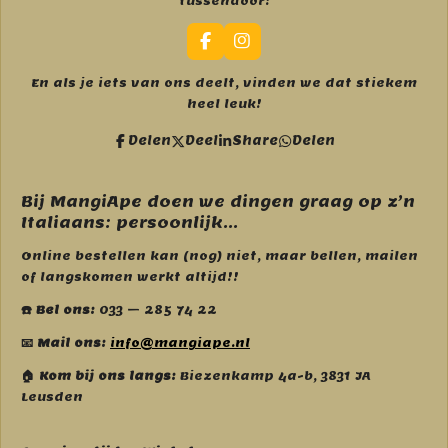
tussendoor:
F
I
a
n
c
s
En als je iets van ons deelt, vinden we dat stiekem
e
t
heel leuk!
b
a
o
g
Delen
Deel
Share
Delen
o
r
k
a
m
Bij MangiApe doen we dingen graag op z’n
Italiaans: persoonlijk...
Online bestellen kan (nog) niet, maar bellen, mailen
of langskomen werkt altijd!!
☎️ Bel ons:
033 – 285 74 22
📧 Mail ons:
info@mangiape.nl
🏠 Kom bij ons langs:
Biezenkamp 4a-b, 3831 JA
Leusden