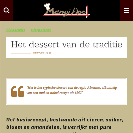
Ga
direct
naar
de
ITALIANO
ENGLISCH
hoofdinhoud
Het basisrecept, bestaande uit eieren, suiker,
bloem en amandelen, is verrijkt met pure