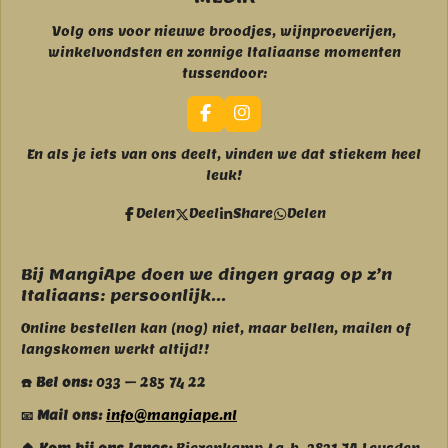
Volg ons voor nieuwe broodjes, wijnproeverijen,
winkelvondsten en zonnige Italiaanse momenten
tussendoor:
F
I
a
n
c
s
En als je iets van ons deelt, vinden we dat stiekem heel
e
t
leuk!
b
a
o
g
Delen
Deel
Share
Delen
o
r
k
a
m
Bij MangiApe doen we dingen graag op z’n
Italiaans: persoonlijk...
Online bestellen kan (nog) niet, maar bellen, mailen of
langskomen werkt altijd!!
☎️ Bel ons:
033 – 285 74 22
📧 Mail ons:
info@mangiape.nl