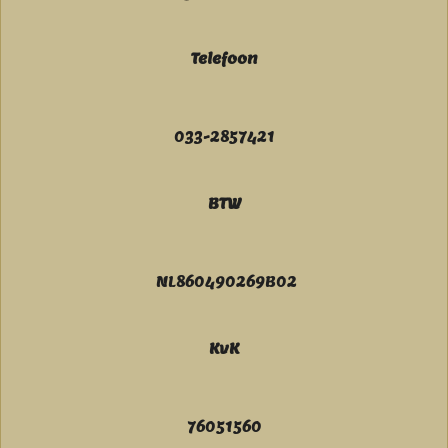
Telefoon
033-2857421
BTW
NL860490269B02
KvK
76051560