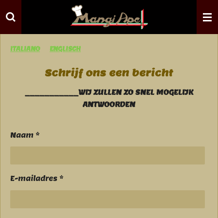
Ga
direct
naar
de
ITALIANO
ENGLISCH
hoofdinhoud
Schrijf ons een bericht
___________WIJ ZULLEN ZO SNEL MOGELIJK
ANTWOORDEN
Naam *
E-mailadres *