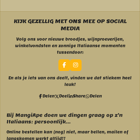
KIJK GEZELLIG MET ONS MEE OP SOCIAL
MEDIA
Volg ons voor nieuwe broodjes, wijnproeverijen,
winkelvondsten en zonnige Italiaanse momenten
tussendoor:
F
I
a
n
c
s
En als je iets van ons deelt, vinden we dat stiekem heel
e
t
leuk!
b
a
o
g
Delen
Deel
Share
Delen
o
r
k
a
m
Bij MangiApe doen we dingen graag op z’n
Italiaans: persoonlijk...
Online bestellen kan (nog) niet, maar bellen, mailen of
langskomen werkt altijd!!