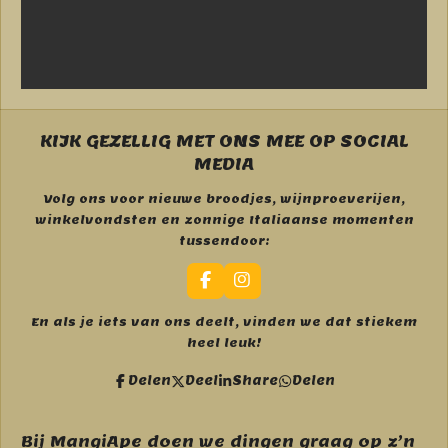
KIJK GEZELLIG MET ONS MEE OP SOCIAL
MEDIA
Volg ons voor nieuwe broodjes, wijnproeverijen,
winkelvondsten en zonnige Italiaanse momenten
tussendoor:
F
I
a
n
c
s
En als je iets van ons deelt, vinden we dat stiekem
e
t
heel leuk!
b
a
o
g
Delen
Deel
Share
Delen
o
r
k
a
m
Bij MangiApe doen we dingen graag op z’n